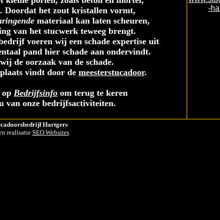
 kleine poriën, zoals beton en mortel,
-ha
. Doordat het zout kristallen vormt,
ringende
materiaal kan laten scheuren,
ing van het stucwerk teweeg brengt.
bedrijf voeren wij een schade expertise uit
taal pand hier schade aan ondervindt.
wij de oorzaak van de schade.
plaats vindt door de
meesterstucadoor
.
s op
Bedrijfsinfo
om terug te keren
 van onze bedrijfsactiviteiten.
cadoorsbedrijf Hartgers
n realisatie
SEO Websites