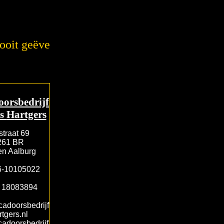
oit geëvenaard ! ''
oorsbedrijf
es
H
artgers
straat 69
261 BR
en Aalburg
06-10105022
. 18083894
cadoorsbedrijf
rtgers.nl
adoorsbedrijf