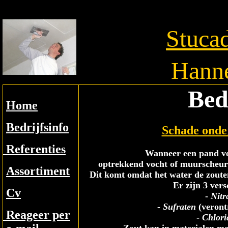
S
tuca
H
ann
Bed
Home
Bedrijfsinfo
Schade onder
Referenties
Wanneer een pand vo
optrekkend vocht of muurscheure
Assortiment
Dit komt omdat het water de zouten
Er zijn 3 vers
Cv
-
Nitr
-
Sufraten
(veront
Reageer per
-
Chlori