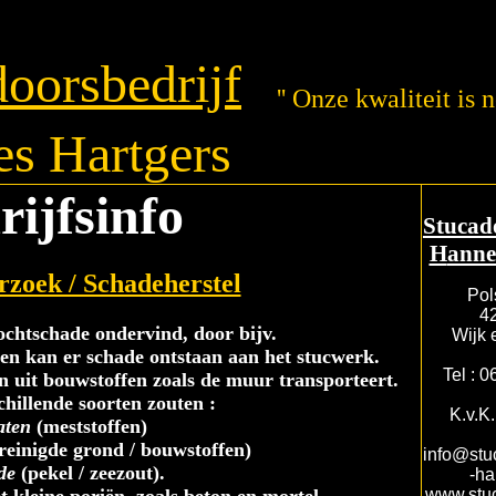
doorsbedrijf
'' Onze kwaliteit is no
es
H
artgers
rijfsinfo
S
tucad
H
ann
zoek / Schadeherstel
Pol
4
chtschade ondervind, door bijv.
Wijk 
n kan er schade ontstaan aan het stucwerk.
Tel : 
 uit bouwstoffen zoals de muur transporteert.
chillende soorten zouten :
K.v.K
aten
(meststoffen)
reinigde grond / bouwstoffen)
info@stu
de
(pekel / zeezout).
-ha
www.stuc