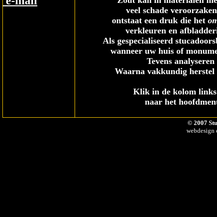
e-mail
Zout kan in materialen met
veel schade veroorzaken
ontstaat een druk die het
om
verkleuren en afbladder
Als gespecialiseerd stucadoors
wanneer uw huis of monumen
Tevens analyseren 
Waarna vakkundig herstel 
Klik in de kolom link
naar het hoofdmenu
© 2007 Stu
webdesign e